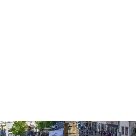
egy videó lett.
„Az együttműködésünk a mexikói diákokkal végig kreatív és
gördülékeny volt, ami nagyban megkönnyítette a közös
munkát. Nem merültek fel komoly nehézségek, mivel a
kommunikáció folyamatos és egyértelmű maradt. A
feladatok megoldásában gyorsan megtaláltuk a közös
hangot. Ennek köszönhetően hatékonyan tudtunk
előrehaladni
, és minden részfeladatot időben
teljesítettünk. Összességében az együttműködés sikeres
és inspiráló élményt nyújtott mindenkinek.” – Eszter