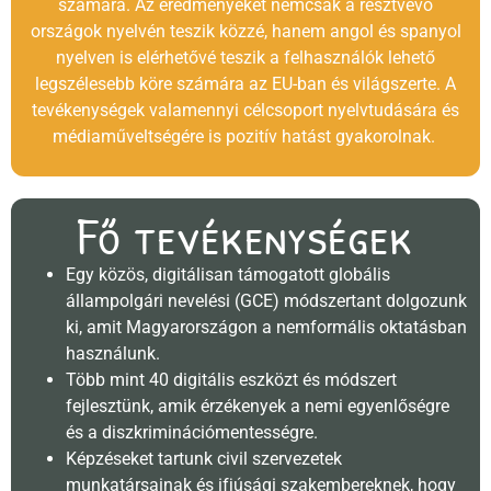
számára. Az eredményeket nemcsak a résztvevő
országok nyelvén teszik közzé, hanem angol és spanyol
nyelven is elérhetővé teszik a felhasználók lehető
legszélesebb köre számára az EU-ban és világszerte. A
tevékenységek valamennyi célcsoport nyelvtudására és
médiaműveltségére is pozitív hatást gyakorolnak.
Fő tevékenységek
Egy közös, digitálisan támogatott globális
állampolgári nevelési (GCE) módszertant dolgozunk
ki, amit Magyarországon a nemformális oktatásban
használunk.
Több mint 40 digitális eszközt és módszert
fejlesztünk, amik érzékenyek a nemi egyenlőségre
és a diszkriminációmentességre.
Képzéseket tartunk civil szervezetek
munkatársainak és ifjúsági szakembereknek, hogy