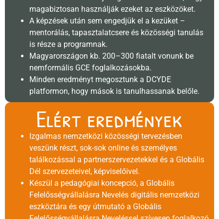
magabiztosan használják ezeket az eszközöket.
A képzések után sem engedjük el a kezüket –
mentorálás, tapasztalatcsere és közösségi tanulás
is része a programnak.
Magyarországon kb. 200–300 fiatalt vonunk be
nemformális GCE foglalkozásokba.
Minden eredményt megosztunk a DCYDE
platformon, hogy mások is tanulhassanak belőle.
Elért eredmények
Izgalmas nemzetközi közösségi tervezésben
veszünk részt, sok-sok online és személyes
találkozással a partnerszervezetekkel és a Globális
Dél szervezeteivel, képviselőivel.
Készül a pedagógiai koncepció, a Globális
Felelősségvállalásra Nevelés digitális nemzetközi
eszköztára és egy útmutató a Globális
Felelősségvállalásra Neveléssel szívesen foglalkozó