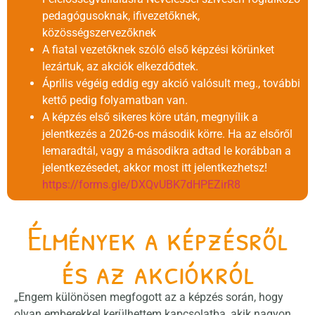
pedagógusoknak, ifivezetőknek,
közösségszervezőknek
A fiatal vezetőknek szóló első képzési körünket
lezártuk, az akciók elkezdődtek.
Április végéig eddig egy akció valósult meg., további
kettő pedig folyamatban van.
A képzés első sikeres köre után, megnyílik a
jelentkezés a 2026-os második körre. Ha az elsőről
lemaradtál, vagy a másodikra adtad le korábban a
jelentkezésedet, akkor most itt jelentkezhetsz!
https://forms.gle/DXQvUBK7dHPEZirR8
Élmények a képzésről
és az akciókról
„Engem különösen megfogott az a képzés során, hogy
olyan emberekkel kerülhettem kapcsolatba, akik nagyon