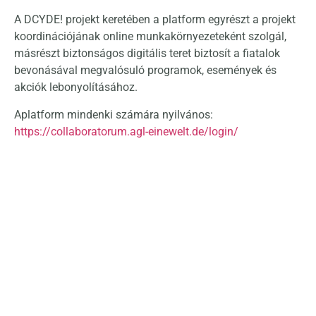
A DCYDE! projekt keretében a platform egyrészt a projekt
koordinációjának online munkakörnyezeteként szolgál,
másrészt biztonságos digitális teret biztosít a fiatalok
bevonásával megvalósuló programok, események és
akciók lebonyolításához.
Aplatform mindenki számára nyilvános:
https://collaboratorum.agl-einewelt.de/login/
TOGETHER – Az első akció
A projekt célja egy olyan művészeti és táncelőadás
létrehozása
volt,
amely
vizuális és mozgásos elemekkel
mesél el egy történetet. A
magyar
résztvevők feladata
a képzőművészeti rész megalkotása, míg a tánc
ért a
mexikói partner volt felelős. A projekt végeredménye